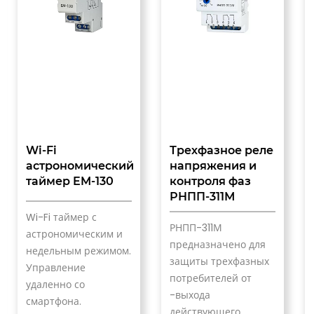
Wi-Fi
Трехфазное реле
астрономический
напряжения и
таймер EM-130
контроля фаз
и
РНПП-311М
Wi-Fi таймер с
РНПП-311М
астрономическим и
предназначено для
недельным режимом.
защиты трехфазных
Управление
потребителей от
удаленно со
-выхода
смартфона.
действующего