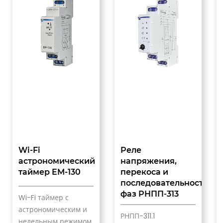
Wi-Fi
Реле
астрономический
напряжения,
таймер EM-130
перекоса и
последовательности
фаз РНПП-313
Wi-Fi таймер с
астрономическим и
РНПП-311.1
недельным режимом.