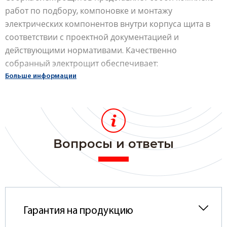
работ по подбору, компоновке и монтажу
электрических компонентов внутри корпуса щита в
соответствии с проектной документацией и
действующими нормативами. Качественно
собранный электрощит обеспечивает:
Больше информации
корректное распределение нагрузки;
защиту от перегрузок, короткого замыкания и
утечек тока;
удобство в обслуживании и расширении
системы.
Вопросы и ответы
Щиты бывают различного назначения: вводно-
распределительные, силовые, учетные, щиты
автоматики и др. Состав и конфигурация подбираются
индивидуально под конкретные задачи объекта —
Гарантия на продукцию
будь то квартира, частный дом, офис или
промышленное предприятие.