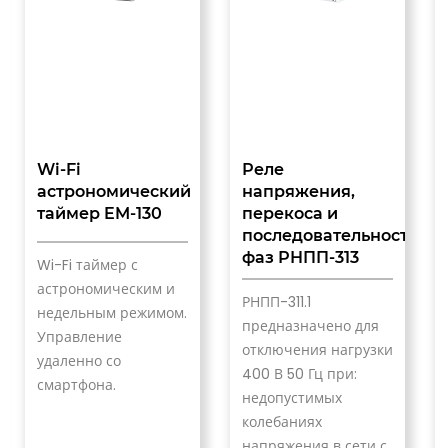
Wi-Fi
Реле
астрономический
напряжения,
таймер EM-130
перекоса и
последовательности
фаз РНПП-313
Wi-Fi таймер с
астрономическим и
РНПП-311.1
недельным режимом.
предназначено для
Управление
отключения нагрузки
удаленно со
400 В 50 Гц при:
смартфона.
недопустимых
колебаниях
напряжения в сети с