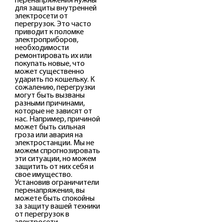
для защиты внутренней
электросети от
перегрузок. Это часто
приводит к поломке
электроприборов,
необходимости
ремонтировать их или
покупать новые, что
может существенно
ударить по кошельку. К
сожалению, перегрузки
могут быть вызваны
разными причинами,
которые не зависят от
нас. Например, причиной
может быть сильная
гроза или авария на
электростанции. Мы не
можем спрогнозировать
эти ситуации, но можем
защитить от них себя и
свое имущество.
Установив ограничители
перенапряжения, вы
можете быть спокойны
за защиту вашей техники
от перегрузок в
электросети.