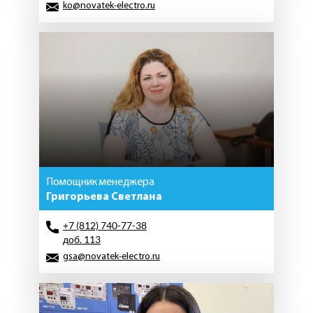
ko@novatek-electro.ru
Помощник менеджера
Григорьева Светлана
+7 (812) 740-77-38
доб. 113
gsa@novatek-electro.ru