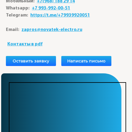
Мобильный:
+7(968) 188 29 14
Whatsapp:
+7 993-992-00-51
Telegram:
https://t.me/+79939920051
Email:
zapros@novatek-electro.ru
Контакты в pdf
Оставить заявку
Написать письмо