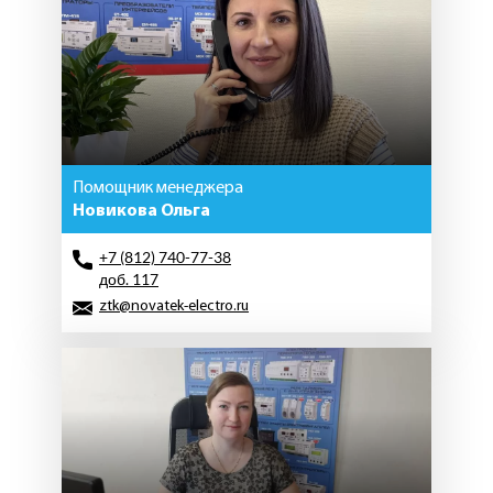
Помощник менеджера
Новикова Ольга
+7 (812) 740-77-38
доб. 117
ztk@novatek-electro.ru