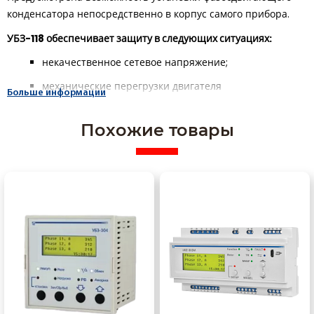
конденсатора непосредственно в корпус самого прибора.
УБЗ-118 обеспечивает защиту в следующих ситуациях:
некачественное сетевое напряжение;
механические перегрузки двигателя
Больше информации
(определяемые по току, потребляемому
двигателем);
Похожие товары
исчезновение крутящего момента на валу
двигателя (“сухой ход”);
затянутый пуск или блокировка ротора;
тепловой перегруз (тепловая модель двигателя).
По каждому типу защиты возможно разрешение или запрет
автоматического повторного включения (АПВ) двигателя.