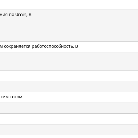
ния по Umin, В
 сохраняется работоспособность, В
панели
ским током