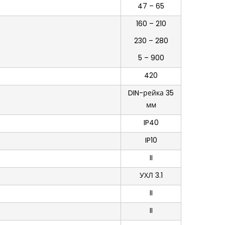
47 – 65
160 – 210
230 – 280
5 – 900
420
DIN-рейка 35
мм
IP40
IP10
II
УХЛ 3.1
II
II