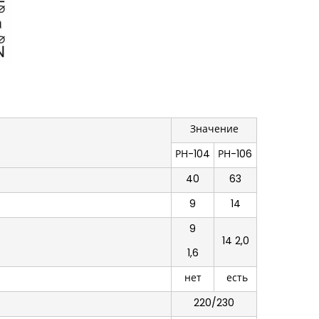
Значение
РН-104
РН-106
40
63
9
14
9
14 2,0
1,6
нет
есть
220/230