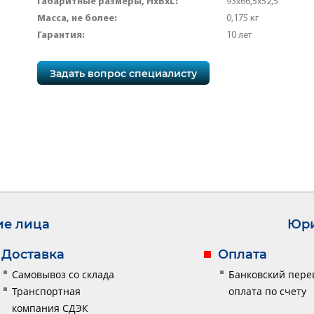
Габаритные размеры, HхBхL:
93х66,5х52,5
Масса, не более:
0,175 кг
Гарантия:
10 лет
Задать вопрос специалисту
ие лица
Юри
Доставка
Оплата
Самовывоз со склада
Банковский пере
Транспортная
оплата по счету
компания СДЭК